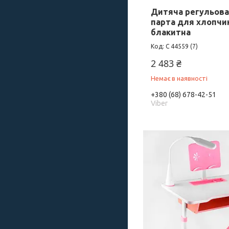
Дитяча регульова
парта для хлопчик
блакитна
C 44559 (7)
2 483 ₴
Немає в наявності
+380 (68) 678-42-51
Viber