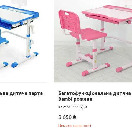
ьна дитяча парта
Багатофункціональна дитяча
Bambi рожева
M 3111(2)-8
5 050 ₴
Немає в наявності