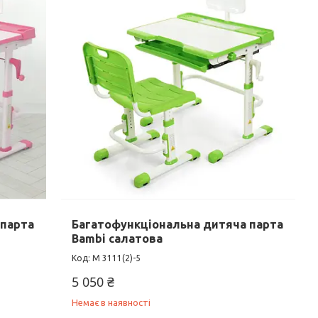
 парта
Багатофункціональна дитяча парта
Bambi салатова
M 3111(2)-5
5 050 ₴
Немає в наявності