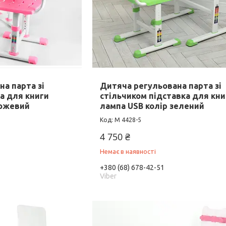
а парта зі
Дитяча регульована парта зі
а для книги
стільчиком підставка для кни
рожевий
лампа USB колір зелений
M 4428-5
4 750 ₴
Немає в наявності
+380 (68) 678-42-51
Viber