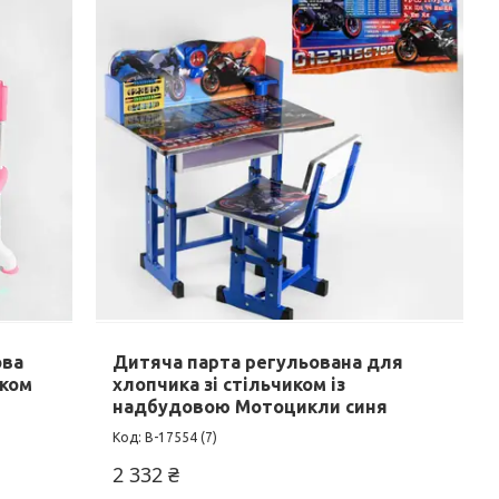
ова
Дитяча парта регульована для
иком
хлопчика зі стільчиком із
надбудовою Мотоцикли синя
B-17554 (7)
2 332 ₴