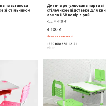
на пластикова
Дитяча регульована парта зі
а зі стільчиком
стільчиком підставка для кни
лампа USB колір сірий
M 4428-11
4 100 ₴
Немає в наявності
+380 (68) 678-42-51
Viber