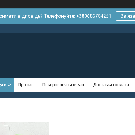
римати відповідь? Телефонуйте: +380686784251
Зв'яз
уги
Про нас
Повернення та обмін
Доставка і оплата