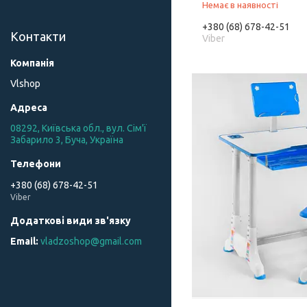
Немає в наявності
+380 (68) 678-42-51
Контакти
Viber
Vlshop
08292, Київська обл., вул. Сім'ї
Забарило 3, Буча, Україна
+380 (68) 678-42-51
Viber
vladzoshop@gmail.com