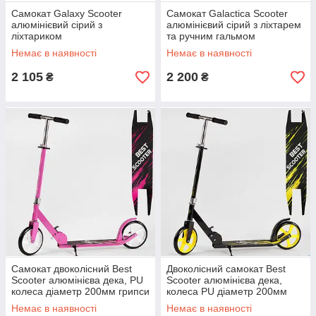
Самокат Galaxy Scooter
Самокат Galactica Scooter
алюмінієвий сірий з
алюмінієвий сірий з ліхтарем
ліхтариком
та ручним гальмом
Немає в наявності
Немає в наявності
2 105
2 200
₴
₴
Самокат двоколісний Best
Двоколісний самокат Best
Scooter алюмінієва дека, PU
Scooter алюмінієва дека,
колеса діаметр 200мм грипси
колеса PU діаметр 200мм
гумові рожевий
грипси гумові жовтий
Немає в наявності
Немає в наявності