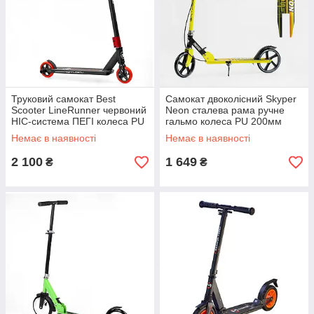
Труковий самокат Best
Самокат двоколісний Skyper
Scooter LineRunner червоний
Neon сталева рама ручне
HIC-система ПЕГІ колеса PU
гальмо колеса PU 200мм
110мм ширина керма 52 см
грипси гумові жовтий
Немає в наявності
Немає в наявності
2 100
1 649
₴
₴