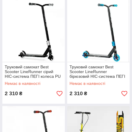
Труковий самокат Best
Труковий самокат Best
Scooter LineRunner сірий
Scooter LineRunner
HIC-система ПЕГІ колеса PU
бірюзовий HIC-система ПЕГІ
110мм ширина керма 52 см
колеса PU 110мм ширина
Немає в наявності
Немає в наявності
керма 52 см
2 310
2 310
₴
₴