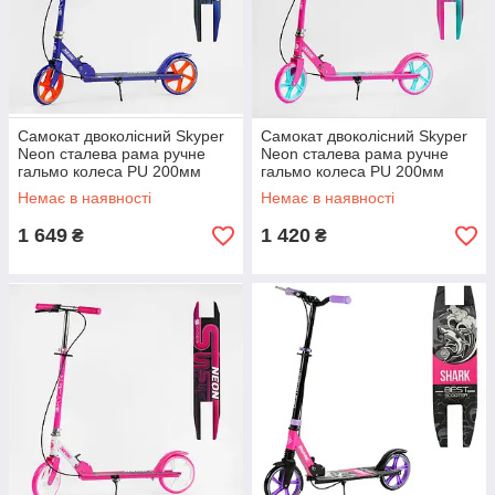
Самокат двоколісний Skyper
Самокат двоколісний Skyper
Neon сталева рама ручне
Neon сталева рама ручне
гальмо колеса PU 200мм
гальмо колеса PU 200мм
грипси гумові синій
грипси гумові бірюзові
Немає в наявності
Немає в наявності
1 649
1 420
₴
₴