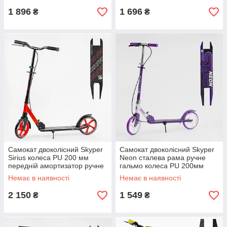
1 896
1 696
₴
₴
Самокат двоколісний Skyper
Самокат двоколісний Skyper
Sirius колеса PU 200 мм
Neon сталева рама ручне
передній амортизатор ручне
гальмо колеса PU 200мм
гальмо червоний
грипси гумові фіолетовий
Немає в наявності
Немає в наявності
2 150
1 549
₴
₴