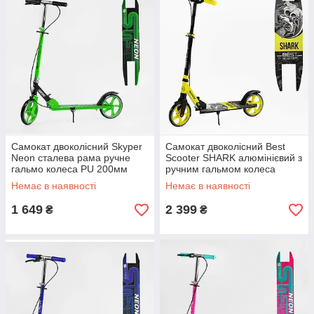
Самокат двоколісний Skyper
Самокат двоколісний Best
Neon сталева рама ручне
Scooter SHARK алюмінієвий з
гальмо колеса PU 200мм
ручним гальмом колеса
грипси гумові салатовий
200мм амортизатор передній
Немає в наявності
Немає в наявності
жовтий
1 649
2 399
₴
₴