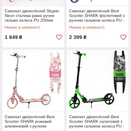
Самокат двоколісний Skyper
Самокат двоколісний Best
Neon сталева рама ручне
Scooter SHARK фіолетовий з
гальмо колеса PU 200мм
ручним гальмом колеса PU -
грипси гумові рожевий
200мм передній амортизатор
Немає в наявності
Немає в наявності
1 649
2 399
₴
₴
Самокат двоколісний Best
Самокат двоколісний Best
Scooter SHARK рожевий
Scooter SHARK салатовий з
алюмінієвий з ручним
ручним гальмом колеса PU -
гальмом колеса 20см
200мм амортизатор