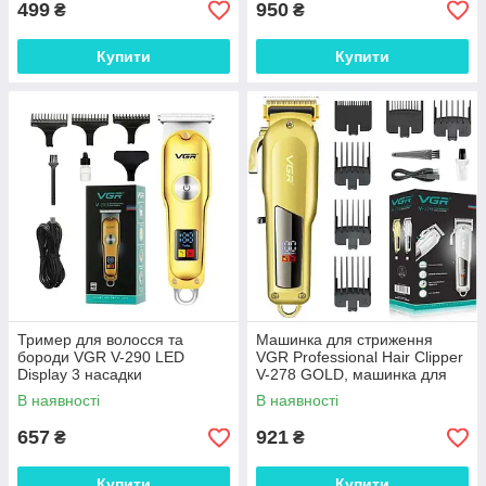
499
950
₴
₴
Купити
Купити
Тример для волосся та
Машинка для стриження
бороди VGR V-290 LED
VGR Professional Hair Clipper
Display 3 насадки
V-278 GOLD, машинка для
стриження волосся домашня
В наявності
В наявності
657
921
₴
₴
Купити
Купити