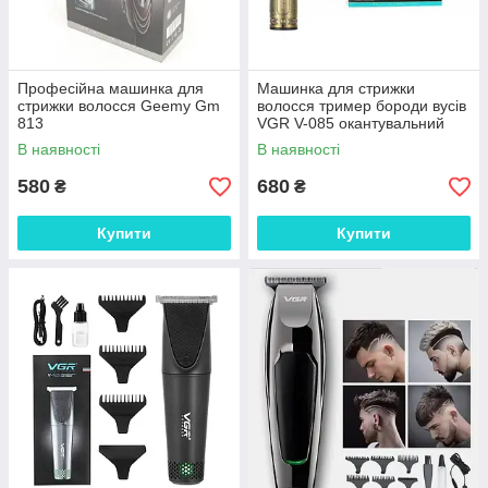
Професійна машинка для
Машинка для стрижки
стрижки волосся Geemy Gm
волосся тример бороди вусів
813
VGR V-085 окантувальний
тример 3 насадками
В наявності
В наявності
580
680
₴
₴
Купити
Купити