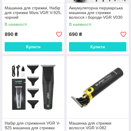
Машинка для стрижки, Набір
Аккумуляторна перукарська
для стрижки Mivis VGR V-925,
машинка для стрижки
чорний
волосся і бороди VGR V030
п'ятью насадками UKG
В наявності
В наявності
890
690
₴
₴
Купити
Купити
Набір для стриження VGR V-
Машинка для стрижки
925 машинка для стрижки
волосся VGR V-082