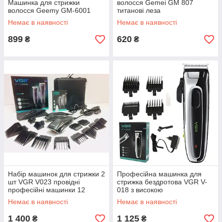
Машинка для стрижки
волосся Gemei GM 807
волосся Geemy GM-6001
титанові леза
Немає в наявності
Немає в наявності
899
620
₴
₴
Набір машинок для стрижки 2
Професійна машинка для
шт VGR V023 провідні
стрижка бездротова VGR V-
професійні машинки 12
018 з високою
насадок сумка чохол Black
продуктивністю
Немає в наявності
Немає в наявності
1 400
1 125
₴
₴