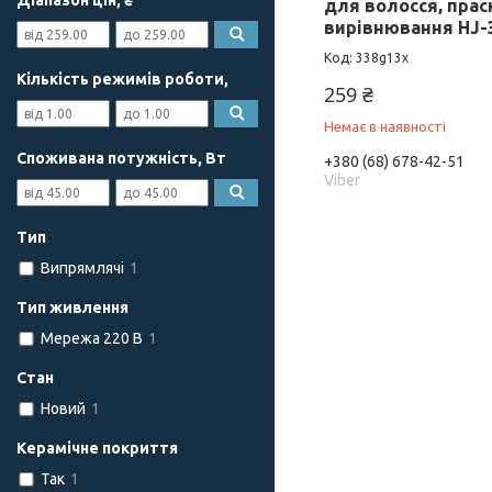
Діапазон цін, ₴
для волосся, прас
вирівнювання HJ-
338g13x
Кількість режимів роботи,
259 ₴
Немає в наявності
Споживана потужність, Вт
+380 (68) 678-42-51
Viber
Тип
Випрямлячі
1
Тип живлення
Мережа 220 В
1
Стан
Новий
1
Керамічне покриття
Так
1