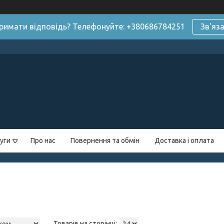
римати відповідь? Телефонуйте: +380686784251
Зв'яз
уги
Про нас
Повернення та обмін
Доставка і оплата