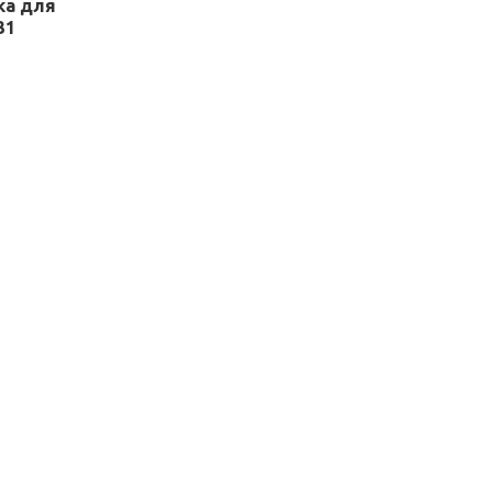
ка для
31