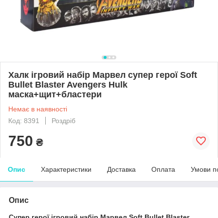
Халк ігровий набір Марвел супер герої Soft
Bullet Blaster Avengers Hulk
маска+щит+бластери
Немає в наявності
Код: 8391
Роздріб
750
₴
Опис
Характеристики
Доставка
Оплата
Умови п
Опис
Супер герої ігровий набір Марвел Soft Bullet Blaster