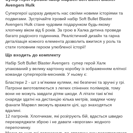
Avengers Hulk
Супергерої щоразу дивують нас своїми новими історіями та
подвигами. Зустрічайте ігровий набір Soft Bullet Blaster
Avengers Hulk стане чудовим подарунком будь-якому
хлопчику віком від 6 років. За грою в Халка дитина проведе
багато радісного годинника. Реалістичний дизайн та гарна
деталізація кожного елемента дозволить вжитися у роль та
стати головним героєм улюбленої історії!
Що входить до комплекту
Набір Soft Bullet Blaster Avengers супер герой Халк
упакований у велику картонну коробку із зображенням елітної
команди супергероїв-месників. У ньому є:
Бластери 2 - шт з м'якими кулями, які безпечні та зручні у грі.
Патрони виготовляються з легких спінених полімерів, тому
вони не можуть завдати дітям шкоди. А літати такі м'які
снаряди здатні на дистанцію кілька метрів, завдяки чому
фанати Марвел зможуть вражати цілі, що знаходяться
вдалині.
12 патронів. Хлопчикам, які розігрують бій, вдасться швидко
перезаряджати зброю і не давати «ворогам» жодного
перепочинку.
Маска та щит, які допоможуть по-справжньому перетворитися