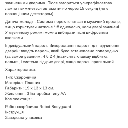
зачиненими дверима. Після загориться ультрафіолетова
лампа і вимкнеться автоматично через 15 секунд (не є
повноцінним детектором)
Дитяча мелодія. Система переключиться в музичний простір,
якщо користувач натисне * # одночасно, коли двері зачинені.
У музичному режимі можна вибирати пісні цифровими
кнопками.
Індивідуальний пароль Використання пароля для відчинення
дверей: введіть пароль, який було встановлено попередньо
(за замовчуванням: 4 6 2 4 )натисніть клавішу відбитка
пальця, і система відкриє двері, якщо пароль правильний.
Характеристики:
Тип: Скарбничка
Матеріал: Пластик
Габарити: 19 х 13 х 13 см.
Живлення: 3 Батарейки типу АА
Комплектація:
Робот скарбничка Robot Bodyguard
Інструкція
Заводська упаковка