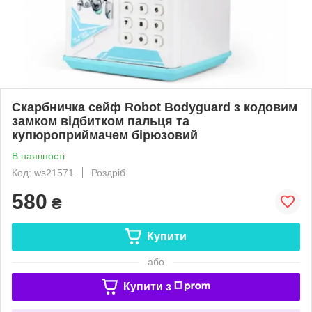
Скарбничка сейф Robot Bodyguard з кодовим
замком відбитком пальця та
купюроприймачем бірюзовий
В наявності
Код: ws21571
Роздріб
580
₴
Купити
або
Купити з