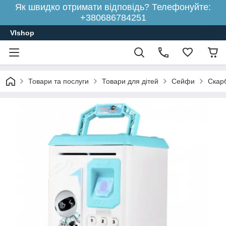
Як швидко отримати відповідь? Телефонуйте:
+380686784251
Vlshop
Товари та послуги
Товари для дітей
Сейфи
Скар