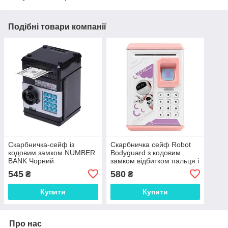
Подібні товари компанії
Скарбничка-сейф із
Скарбничка сейф Robot
кодовим замком NUMBER
Bodyguard з кодовим
BANK Чорний
замком відбитком пальця і
купюроприймачем
545
580
₴
₴
рожевий
Купити
Купити
Про нас