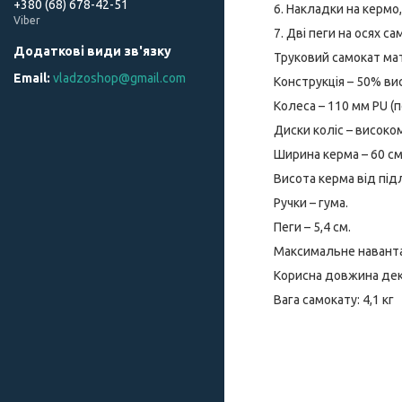
+380 (68) 678-42-51
6. Накладки на кермо,
Viber
7. Дві пеги на осях са
Труковий самокат мат
vladzoshop@gmail.com
Конструкція – 50% ви
Колеса – 110 мм PU (п
Диски коліс – високо
Ширина керма – 60 см
Висота керма від підл
Ручки – гума.
Пеги – 5,4 см.
Максимальне наванта
Корисна довжина дек
Вага самокату: 4,1 кг