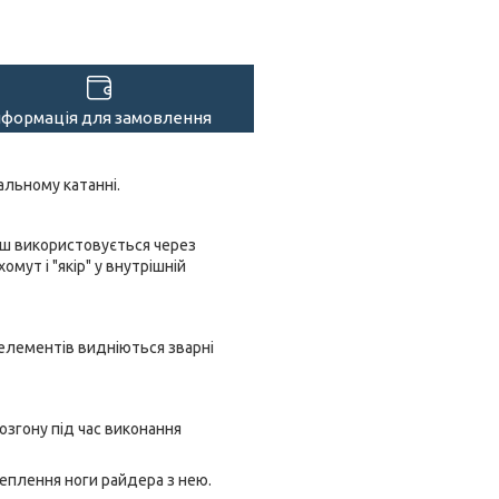
нформація для замовлення
альному катанні.
льш використовується через
омут і "якір" у внутрішній
 елементів видніються зварні
згону під час виконання
чеплення ноги райдера з нею.