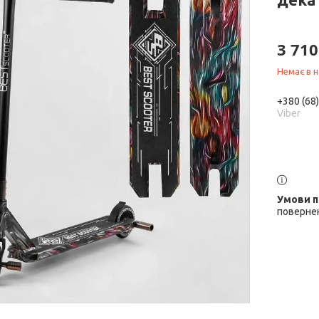
3 710
Немає в н
+380 (68
Viber
повернен