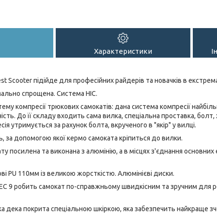
Характеристики
І
t Scooter підійде для професійних райдерів та новачків в екстрем
мально спрощена. Система HIC.
тему компресії трюкових самокатів: дана система компресії найбі
ність. До її складу входить сама вилка, спеціальна проставка, болт, х
сія утримується за рахунок болта, вкрученого в "якір" у вилці.
ь, за допомогою якої кермо самоката кріпиться до вилки.
ату посилена та виконана з алюмінію, а в місцях з'єднання основних
ові PU 110мм із великою жорсткістю. Алюмінієві диски.
EC 9 робить самокат по-справжньому швидкісним та зручним для ро
ка дека покрита спеціальною шкіркою, яка забезпечить найкраще з