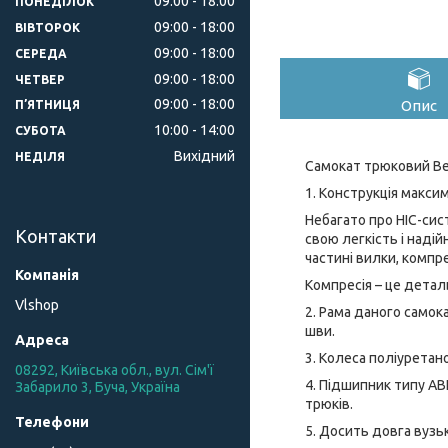
09:00
18:00
ПОНЕДІЛОК
09:00
18:00
ВІВТОРОК
09:00
18:00
СЕРЕДА
09:00
18:00
ЧЕТВЕР
09:00
18:00
Опис
ПʼЯТНИЦЯ
10:00
14:00
СУБОТА
Вихідний
НЕДІЛЯ
Самокат трюковий Bes
1. Конструкція макси
Небагато про HIC-сис
Контакти
свою легкість і надій
частині вилки, компре
Компресія – це детал
Vlshop
2. Рама даного самок
шви.
3. Колеса поліуретан
08292, Київська обл., вул. Сім'ї
4. Підшипник типу AB
Забарило 3, Буча, Україна
трюків.
5. Досить довга вузь