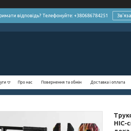
римати відповідь? Телефонуйте: +380686784251
Зв'яз
уги
Про нас
Повернення та обмін
Доставка і оплата
Трук
HIC-
дека