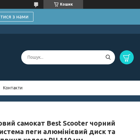
Кошик
атися з нами
Контакти
овий самокат Best Scooter чорний
система пеги алюмінієвий диск та
 принт колеса PU 110 мм