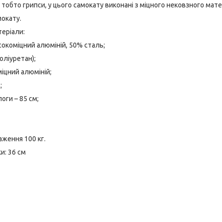
 тобто грипси, у цього самокату виконані з міцного нековзного мате
мокату.
еріали:
сокоміцний алюміній, 50% сталь;
оліуретан);
міцний алюміній;
;
оги – 85 см;
ження 100 кг.
и: 36 см