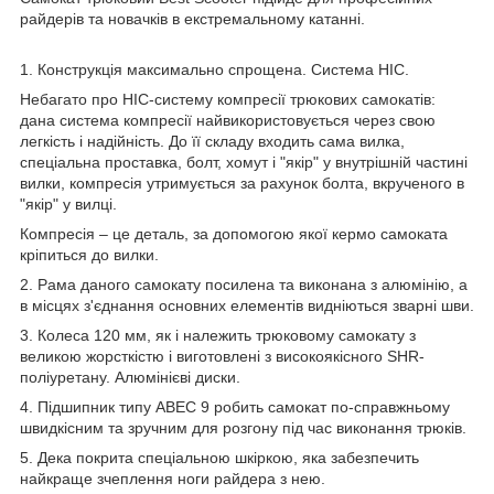
райдерів та новачків в екстремальному катанні.
1. Конструкція максимально спрощена. Система HIC.
Небагато про HIC-систему компресії трюкових самокатів:
дана система компресії найвикористовується через свою
легкість і надійність. До її складу входить сама вилка,
спеціальна проставка, болт, хомут і "якір" у внутрішній частині
вилки, компресія утримується за рахунок болта, вкрученого в
"якір" у вилці.
Компресія – це деталь, за допомогою якої кермо самоката
кріпиться до вилки.
2. Рама даного самокату посилена та виконана з алюмінію, а
в місцях з'єднання основних елементів видніються зварні шви.
3. Колеса 120 мм, як і належить трюковому самокату з
великою жорсткістю і виготовлені з високоякісного SHR-
поліуретану. Алюмінієві диски.
4. Підшипник типу ABEC 9 робить самокат по-справжньому
швидкісним та зручним для розгону під час виконання трюків.
5. Дека покрита спеціальною шкіркою, яка забезпечить
найкраще зчеплення ноги райдера з нею.