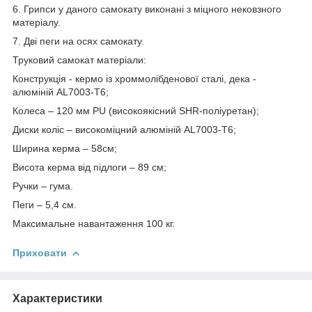
6. Грипси у даного самокату виконані з міцного нековзного
матеріалу.
7. Дві пеги на осях самокату.
Труковий самокат матеріали:
Конструкція - кермо із хроммолібденової сталі, дека -
алюміній AL7003-T6;
Колеса – 120 мм PU (високоякісний SHR-поліуретан);
Диски коліс – високоміцний алюміній AL7003-T6;
Ширина керма – 58см;
Висота керма від підлоги – 89 см;
Ручки – гума.
Пеги – 5,4 см.
Максимальне навантаження 100 кг.
Приховати
Характеристики