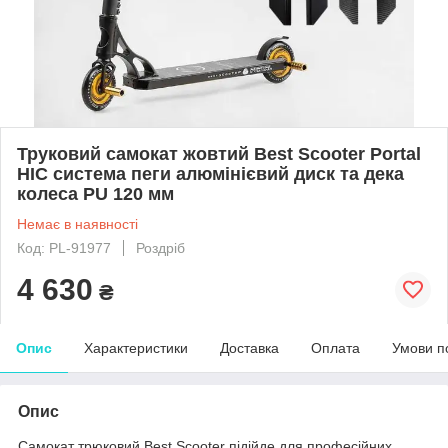
Труковий самокат жовтий Best Scooter Portal
HIC система пеги алюмінієвий диск та дека
колеса PU 120 мм
Немає в наявності
Код: PL-91977
Роздріб
4 630
₴
Опис
Характеристики
Доставка
Оплата
Умови п
Опис
Самокат трюковий Best Scooter підійде для професійних