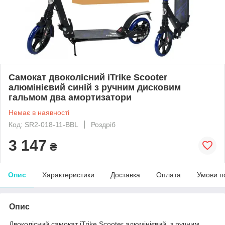
Самокат двоколісний iTrike Scooter
алюмінієвий синій з ручним дисковим
гальмом два амортизатори
Немає в наявності
Код: SR2-018-11-BBL
Роздріб
3 147
₴
Опис
Характеристики
Доставка
Оплата
Умови п
Опис
Двоколісний самокат iTrike Scooter алюмінієвий з ручним