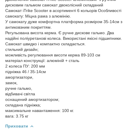
дисковим гальмом самокат двоколісний складаний
Самокат iTrike Scooter в асортименті 6 кольорів Особливості
самокату: Міцна рама з алюмінію.
У самокату дуже комфортна платформа розміром 35-14см з
антиковзним покриттям.
Регульована висота керма. Є ручне дискове гальмо. Два
надійні поліуретанові колеса. Використані якісні підшипники.
Самокат швидко і компактно складається.
стильний дизайн;
можливість регулювання висоти керма 89-103 см
матеріал конструкції: алюміній + сталь
2 колеса ПУ: 200 мм
підніжка 46 / 35-14см
амортизатори,
замок,
ручне гальмо,
відбивачі світла
оснащений амортизатором;
складана підніжка;
максимальне навантаження: 100 кг.
вага: 3.75 кг
Приховати