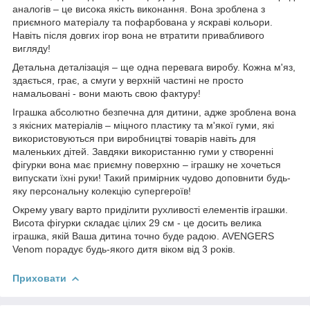
аналогів – це висока якість виконання. Вона зроблена з
приємного матеріалу та пофарбована у яскраві кольори.
Навіть після довгих ігор вона не втратити привабливого
вигляду!
Детальна деталізація – ще одна перевага виробу. Кожна м'яз,
здається, грає, а смуги у верхній частині не просто
намальовані - вони мають свою фактуру!
Іграшка абсолютно безпечна для дитини, адже зроблена вона
з якісних матеріалів – міцного пластику та м'якої гуми, які
використовуються при виробництві товарів навіть для
маленьких дітей. Завдяки використанню гуми у створенні
фігурки вона має приємну поверхню – іграшку не хочеться
випускати їхні руки! Такий примірник чудово доповнити будь-
яку персональну колекцію супергероїв!
Окрему увагу варто приділити рухливості елементів іграшки.
Висота фігурки складає цілих 29 см - це досить велика
іграшка, якій Ваша дитина точно буде радою. AVENGERS
Venom порадує будь-якого дитя віком від 3 років.
Приховати