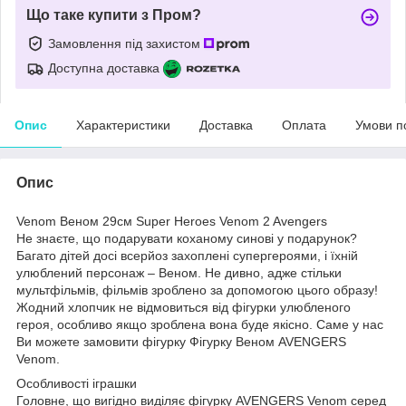
Що таке купити з Пром?
Замовлення під захистом
Доступна доставка
Опис
Характеристики
Доставка
Оплата
Умови п
Опис
Venom Веном 29см Super Heroes Venom 2 Avengers
Не знаєте, що подарувати коханому синові у подарунок?
Багато дітей досі всерйоз захоплені супергероями, і їхній
улюблений персонаж – Веном. Не дивно, адже стільки
мультфільмів, фільмів зроблено за допомогою цього образу!
Жодний хлопчик не відмовиться від фігурки улюбленого
героя, особливо якщо зроблена вона буде якісно. Саме у нас
Ви можете замовити фігурку Фігурку Веном AVENGERS
Venom.
Особливості іграшки
Головне, що вигідно виділяє фігурку AVENGERS Venom серед