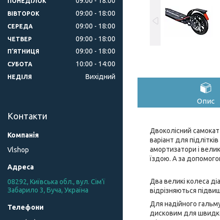
09:00
18:00
ПОНЕДІЛОК
09:00
18:00
ВІВТОРОК
09:00
18:00
СЕРЕДА
09:00
18:00
ЧЕТВЕР
09:00
18:00
ПʼЯТНИЦЯ
10:00
14:00
СУБОТА
Вихідний
НЕДІЛЯ
Опис
Контакти
Двоколісний самокат
варіант для підлітків
амортизатори і велик
Vlshop
їздою. А за допомого
Два великі колеса ді
08292, Київська обл., вул. Сім'ї
Забарило 3, Буча, Україна
відрізняються підвищ
Для надійного гальм
дисковим для швидког