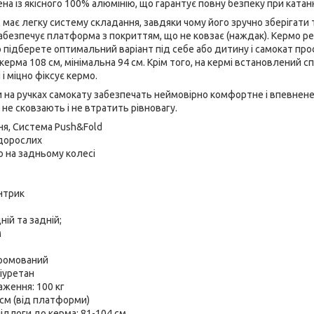
на із якісного 100% алюмінію, що гарантує повну безпеку при катанн
має легку систему складання, завдяки чому його зручно зберігати
абезпечує платформа з покриттям, що не ковзає (наждак). Кермо р
 підберете оптимальний варіант під себе або дитину і самокат про
ерма 108 см, мінімальна 94 см. Крім того, на кермі встановлений сп
і міцно фіксує кермо.
и на ручках самокату забезпечать неймовірно комфортне і впевнен
 не сковзають і не втратить рівновагу.
ня, Система Push&Fold
я дорослих
о на задньому колесі
ентрик
ій та задній;
м
хромований
іуретан
ження: 100 кг
 см (від платформи)
підлоги до керма: 81-104 см