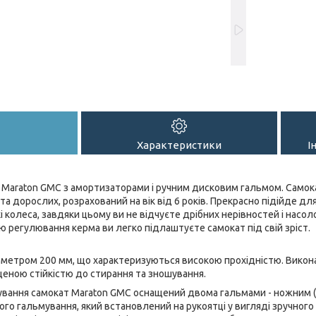
Характеристики
І
 Maraton GMC з амортизаторами і ручним дисковим гальмом. Самок
 та дорослих, розрахований на вік від 6 років. Прекрасно підійде дл
і колеса, завдяки цьому ви не відчуєте дрібних нерівностей і нас
ю регулювання керма ви легко підлаштуєте самокат під свій зріст.
аметром 200 мм, що характеризуються високою прохідністю. Виконан
еною стійкістю до стирання та зношування.
ування самокат Maraton GMC оснащений двома гальмами - ножним (з
о гальмування, який встановлений на рукоятці у вигляді зручного