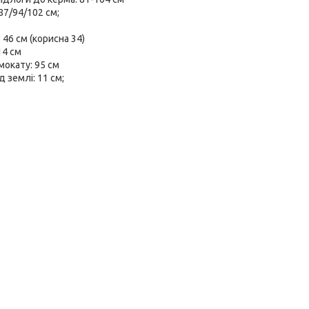
87/94/102 см;
46 см (корисна 34)
14 см
мокату: 95 см
 землі: 11 см;