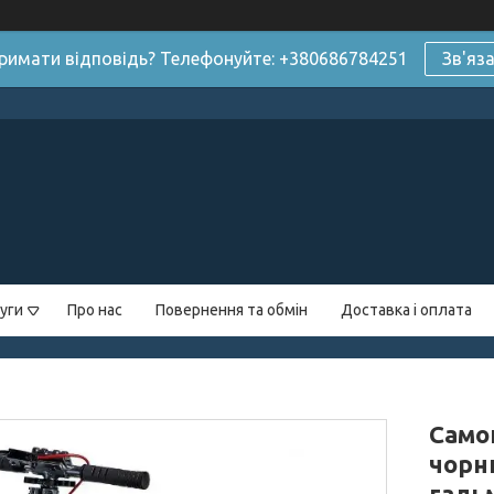
римати відповідь? Телефонуйте: +380686784251
Зв'яз
уги
Про нас
Повернення та обмін
Доставка і оплата
Само
чорн
галь