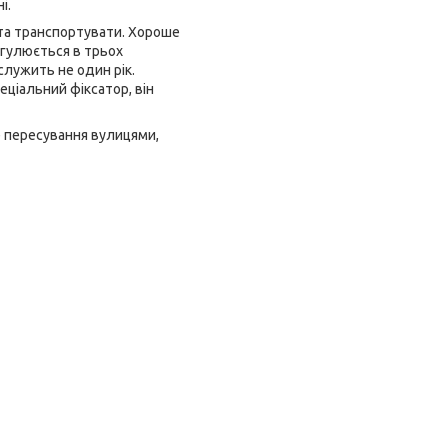
і.
 та транспортувати. Хороше
егулюється в трьох
служить не один рік.
еціальний фіксатор, він
е пересування вулицями,