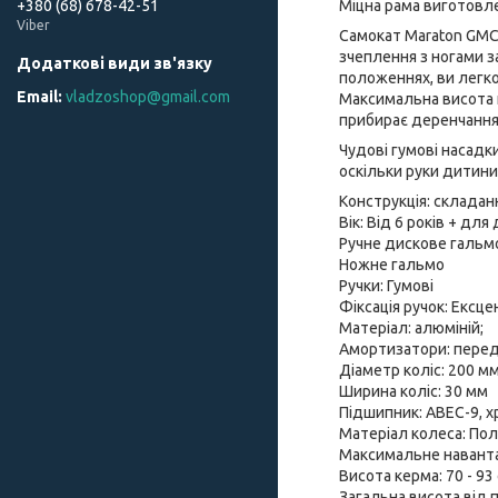
Міцна рама виготовле
+380 (68) 678-42-51
Viber
Самокат Maraton GMC 
зчеплення з ногами з
положеннях, ви легко
vladzoshop@gmail.com
Максимальна висота к
прибирає деренчання 
Чудові гумові насадк
оскільки руки дитини
Конструкція: складан
Вік: Від 6 років + дл
Ручне дискове гальм
Ножне гальмо
Ручки: Гумові
Фіксація ручок: Ексц
Матеріал: алюміній;
Амортизатори: передн
Діаметр коліс: 200 м
Ширина коліс: 30 мм
Підшипник: АВЕС-9, 
Матеріал колеса: Пол
Максимальне наванта
Висота керма: 70 - 93
Загальна висота від 