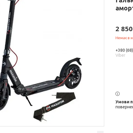
амор
2 850
Немає в н
+380 (68
Viber
повернен