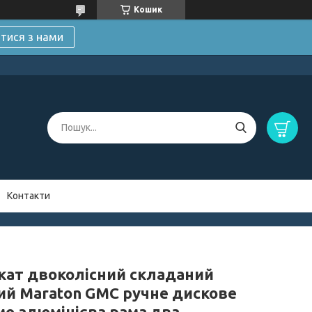
Кошик
атися з нами
Контакти
кат двоколісний складаний
ий Maraton GMC ручне дискове
мо алюмінієва рама два