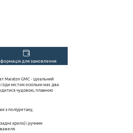
нформація для замовлення
ат Maraton GMC - ідеальний
я їзди містом оскільки має два
олодитися чудовою, плавною
і з поліуретану,
аднє крило) і ручним
 важеля.