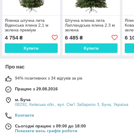
Ялинка штучна лита
Штучна ялинка лита
Ялин
Віденська ялина 2,1 м
Лапландська ялина 2.3 м
Кова
зелена преміум
зелена
зеле
4 754
6 485
6 1
₴
₴
Купити
Купити
Про нас
94% позитивних з 34 відгуків за рік
Працює з 29.08.2016
м. Буча
08292, Київська обл., вул. Сім'ї Забарило 3, Буча, Україна
Контакти
Сьогодні працює з 09:00 до 18:00
Показати весь графік роботи