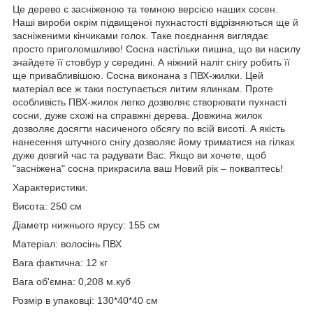
Це дерево є засніженою та темною версією наших сосен.
Наші вироби окрім підвищеної пухнастості відрізняються ще й
засніженими кінчиками голок. Таке поєднання виглядає
просто приголомшливо! Сосна настільки пишна, що ви насилу
знайдете її стовбур у середині. А ніжний наліт снігу робить її
ще привабливішою. Сосна виконана з ПВХ-жилки. Цей
матеріал все ж таки поступається литим ялинкам. Проте
особливість ПВХ-жилок легко дозволяє створювати пухнасті
сосни, дуже схожі на справжні дерева. Довжина жилок
дозволяє досягти насиченого обсягу по всій висоті. А якість
нанесення штучного снігу дозволяє йому триматися на гілках
дуже довгий час та радувати Вас. Якщо ви хочете, щоб
"засніжена" сосна прикрасила ваш Новий рік – покваптесь!
Характеристики:
Висота: 250 см
Діаметр нижнього ярусу: 155 см
Матеріал: волосінь ПВХ
Вага фактична: 12 кг
Вага об'ємна: 0,208 м.куб
Розмір в упаковці: 130*40*40 см