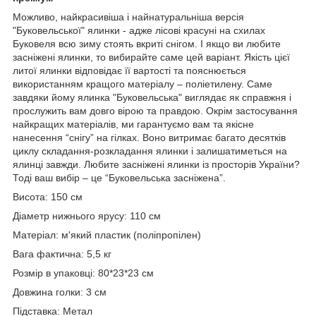
Можливо, найкрасивіша і найнатуральніша версія
"Буковельської" ялинки - адже лісові красуні на схилах
Буковеля всю зиму стоять вкриті снігом. І якщо ви любите
засніжені ялинки, то вибирайте саме цей варіант. Якість цієї
литої ялинки відповідає її вартості та пояснюється
використанням кращого матеріалу – поліетилену. Саме
завдяки йому ялинка "Буковельська" виглядає як справжня і
прослужить вам довго вірою та правдою. Окрім застосування
найкращих матеріалів, ми гарантуємо вам та якісне
нанесення “снігу” на гілках. Воно витримає багато десятків
циклу складання-розкладання ялинки і залишатиметься на
ялинці завжди. Любите засніжені ялинки із просторів України?
Тоді ваш вибір – це “Буковельська засніжена”.
Висота: 150 см
Діаметр нижнього ярусу: 110 см
Матеріал: м'який пластик (поліпропілен)
Вага фактична: 5,5 кг
Розмір в упаковці: 80*23*23 см
Довжина голки: 3 см
Підставка: Метал