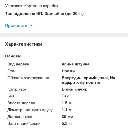
Упаковка: Картонна коробка
Тип відділення НП: Звичайне (до 30 кг)
Приховати
Характеристики
Основні
Вид дерева
ялина штучна
Стан
Новий
Область застосування
Всередині приміщення, На
відкритому повітрі
Колір хвої
Білий кінчик
Іній
Так
Висота дерева
1.5 м
Діаметр нижнього ярусу
1.1 м
Довжина хвої
30 мм
Вага ялини/сосни
5.5 кг