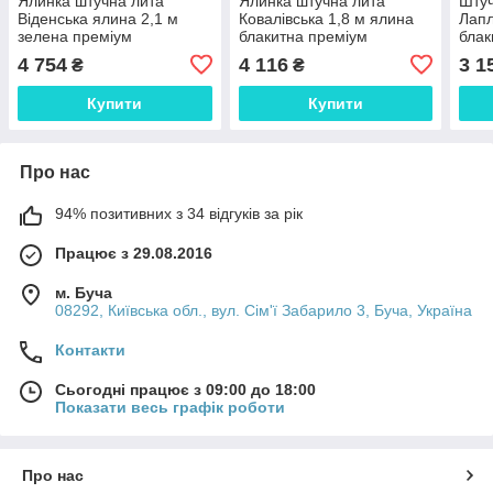
Ялинка штучна лита
Ялинка штучна лита
Штуч
Віденська ялина 2,1 м
Ковалівська 1,8 м ялина
Лапл
зелена преміум
блакитна преміум
блак
4 754
4 116
3 1
₴
₴
Купити
Купити
Про нас
94% позитивних з 34 відгуків за рік
Працює з 29.08.2016
м. Буча
08292, Київська обл., вул. Сім'ї Забарило 3, Буча, Україна
Контакти
Сьогодні працює з 09:00 до 18:00
Показати весь графік роботи
Про нас