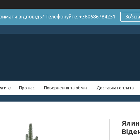
римати відповідь? Телефонуйте: +380686784251
Зв'яз
уги
Про нас
Повернення та обмін
Доставка і оплата
Ялин
Віде