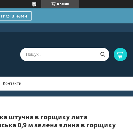
Кошик
атися з нами
Контакти
ка штучна в горщику лита
нська 0,9 м зелена ялина в горщику