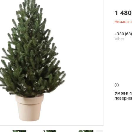
1 480
Немає в н
+380 (68
Viber
повернен