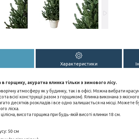
Характеристики
І
 в горщику, акуратна ялинка тільки з зимового лісу.
орічну атмосферу як у будинку, так і в офісі. Можна вибрати красун
висота всієї конструкції разом з горщиком). Ялинка виконана з якісно
гато десятків розкладів і все одно залишається на місці. Можете 
ого ліска.
цілісна, висота горщика при будь-якій висоті ялинки 18 см.
су: 50 см