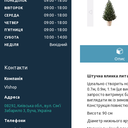
09:00
18:00
ПОНЕДІЛОК
09:00
18:00
ВІВТОРОК
09:00
18:00
СЕРЕДА
09:00
18:00
ЧЕТВЕР
09:00
18:00
ПʼЯТНИЦЯ
10:00
14:00
СУБОТА
Вихідний
НЕДІЛЯ
Опис
Контакти
Штучна ялинка лита
Ідеально створить нов
Vlshop
0.7м, 0.9м, 1.1м (це 
запросто витримує ба
виглядати як із зимов
Конструкція повністю 
08292, Київська обл., вул. Сім'ї
Забарило 3, Буча, Україна
Висота: 90 см
Діаметр нижнього яру