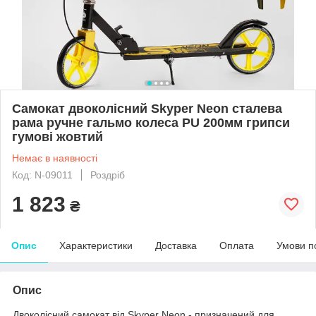
Самокат двоколісний Skyper Neon сталева
рама ручне гальмо колеса PU 200мм грипси
гумові жовтий
Немає в наявності
Код: N-09011
Роздріб
1 823
₴
Опис
Характеристики
Доставка
Оплата
Умови п
Опис
Двоколісний самокат від Skyper Neon - призначений для