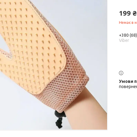
199 ₴
Немає в н
+380 (68
Viber
повернен