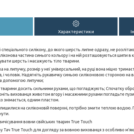
Характеристики
І
 спеціального силікону, до якого шерсть липне одразу, не розлітаю
иліконова частина синього кольору і на ній розташовуються шипи в кі
вати шерсть і масажують тіло тварини.
а на липучку, розмір у неї універсальний, на руці вона міцно трима
, і чоловік. Надягніть рукавичку синьою силіконовою стороною на 
 за допомогою липучки;
тварини досить сильними рухами, що погладжують; Спочатку обробі
рніть вихованця животом вгору і масажними рухами погладьте пузи
гко знімається, одним пластом.
алишилися на силіконовій поверхні, потрібно змити теплою водою. 
нути.
вичісування вовни свійських тварин True Touch
у Тач True Touch для догляду за вовною вихованця з особливо м'я