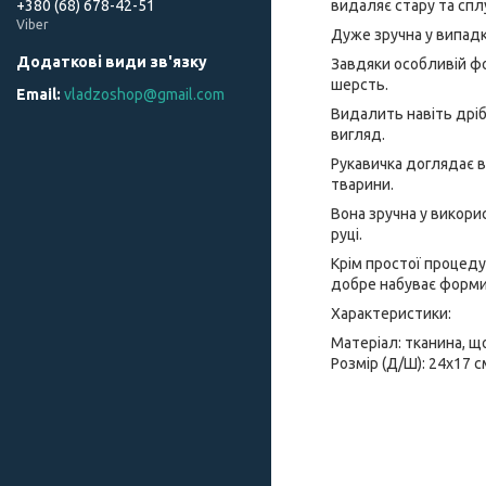
видаляє стару та спл
+380 (68) 678-42-51
Viber
Дуже зручна у випад
Завдяки особливій фо
шерсть.
vladzoshop@gmail.com
Видалить навіть дріб
вигляд.
Рукавичка доглядає в
тварини.
Вона зручна у викори
руці.
Крім простої процеду
добре набуває форми 
Характеристики:
Матеріал: тканина, щ
Розмір (Д/Ш): 24х17 с