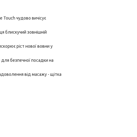
e Touch чудово вичісує
ця блискучий зовнішній
скорює ріст нової вовни у
 для безпечної посадки на
адоволення від масажу - щітка