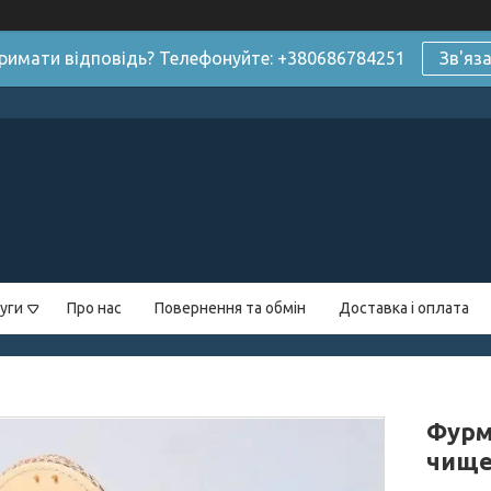
римати відповідь? Телефонуйте: +380686784251
Зв'яз
уги
Про нас
Повернення та обмін
Доставка і оплата
Фурм
чище