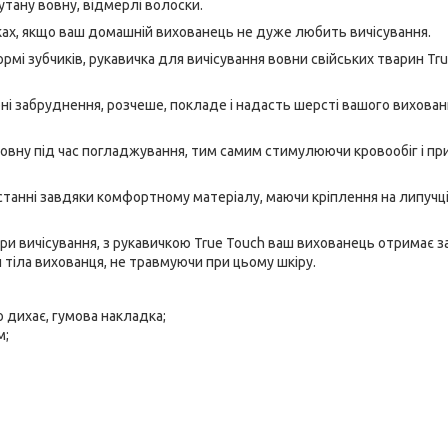
утану вовну, відмерлі волоски.
ках, якщо ваш домашній вихованець не дуже любить вичісування.
рмі зубчиків, рукавичка для вичісування вовни свійських тварин Tru
ні забруднення, розчеше, покладе і надасть шерсті вашого вихован
овну під час погладжування, тим самим стимулюючи кровообіг і при
станні завдяки комфортному матеріалу, маючи кріплення на липучці
ри вичісування, з рукавичкою True Touch ваш вихованець отримає з
тіла вихованця, не травмуючи при цьому шкіру.
о дихає, гумова накладка;
м;