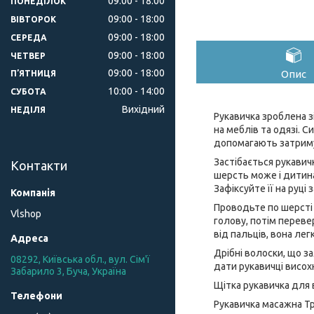
09:00
18:00
ПОНЕДІЛОК
09:00
18:00
ВІВТОРОК
09:00
18:00
СЕРЕДА
09:00
18:00
ЧЕТВЕР
09:00
18:00
Опис
ПʼЯТНИЦЯ
10:00
14:00
СУБОТА
Вихідний
НЕДІЛЯ
Рукавичка зроблена зі
на меблів та одязі. С
допомагають затриму
Застібається рукавичк
Контакти
шерсть може і дитина
Зафіксуйте її на руці
Проводьте по шерсті 
Vlshop
голову, потім переве
від пальців, вона ле
Дрібні волоски, що з
08292, Київська обл., вул. Сім'ї
дати рукавичці висох
Забарило 3, Буча, Україна
Щітка рукавичка для 
Рукавичка масажна Тр