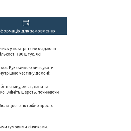
нформація для замовлення
чись у повітрі та не осідаючи
лькості 180 штук, які
ється. Рукавичкою вичісувати
внутрішню частину долоні;
ть спину, хвіст, лапи та
ко. Зніміть шерсть, починаючи
Після цього потрібно просто
кими гумовими кінчиками,