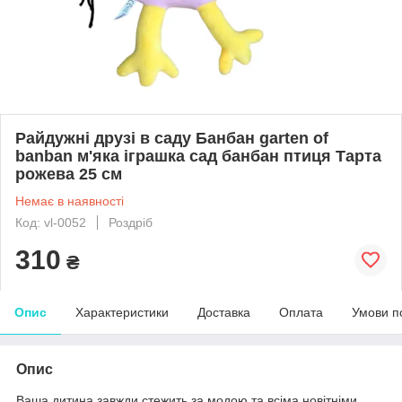
Райдужні друзі в саду Банбан garten of
banban м'яка іграшка сад банбан птиця Тарта
рожева 25 см
Немає в наявності
Код: vl-0052
Роздріб
310
₴
Опис
Характеристики
Доставка
Оплата
Умови п
Опис
Ваша дитина завжди стежить за модою та всіма новітніми