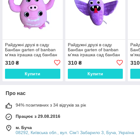
Райдужні друзі в саду
Райдужні друзі в саду
Райд
Банбан garten of banban
Банбан garten of banban
Банб
м'яка іграшка сад банбан
м'яка іграшка сад банбан
м'як
Шеф Пігстер рожевий 20
фіолетовий Сайлент Стів
пом
310
310
310
₴
₴
см
18 см
Сет 
Купити
Купити
Про нас
94% позитивних з 34 відгуків за рік
Працює з 29.08.2016
м. Буча
08292, Київська обл., вул. Сім'ї Забарило 3, Буча, Україна