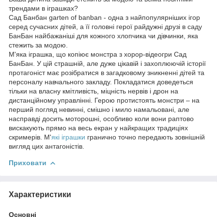
трендами в іграшках?
Сад Банбан garten of banban - одна з найпопулярніших ігор
серед сучасних дітей, а її головні герої райдужні друзі в саду
БанБан найбажаніші для кожного хлопчика чи дівчинки, яка
стежить за модою.
М'яка іграшка, що копіює монстра з хорор-відеогри Сад
БанБан. У цій страшній, але дуже цікавій і захоплюючій історії
протагоніст має розібратися в загадковому зникненні дітей та
персоналу навчального закладу. Покладатися доведеться
тільки на власну кмітливість, міцність нервів і дрон на
дистанційному управлінні. Герою протистоять монстри – на
перший погляд невинні, смішно і мило намальовані, але
насправді досить моторошні, особливо коли вони раптово
вискакують прямо на весь екран у найкращих традиціях
скримерів. М'
які іграшки
гранично точно передають зовнішній
вигляд цих антагоністів.
Приховати
Характеристики
Основні