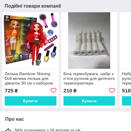
Подібні товари компанії
Лялька Rainbow Shining
Біла термобумага, набір з
Набі
Doll велика лялька для
п'яти рулонів для дитячого
руло
дівчаток 30 см з набором
термопринтера
тер
для манікюру червона
725
210
518
₴
₴
Купити
Купити
Про нас
94% позитивних з 34 відгуків за рік