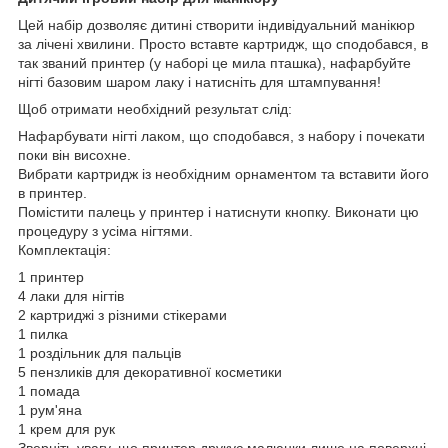
Цей набір дозволяє дитині створити індивідуальний манікюр
за лічені хвилини. Просто вставте картридж, що сподобався, в
так званий принтер (у наборі це мила пташка), нафарбуйте
нігті базовим шаром лаку і натисніть для штампування!
Щоб отримати необхідний результат слід:
Нафарбувати нігті лаком, що сподобався, з набору і почекати
поки він висохне.
Вибрати картридж із необхідним орнаментом та вставити його
в принтер.
Помістити палець у принтер і натиснути кнопку. Виконати цю
процедуру з усіма нігтями.
Комплектація:
1 принтер
4 лаки для нігтів
2 картриджі з різними стікерами
1 пилка
1 роздільник для пальців
5 пензликів для декоративної косметики
1 помада
1 рум'яна
1 крем для рук
Зверніть увагу, що принтер друкує малюнки лише на поверхні