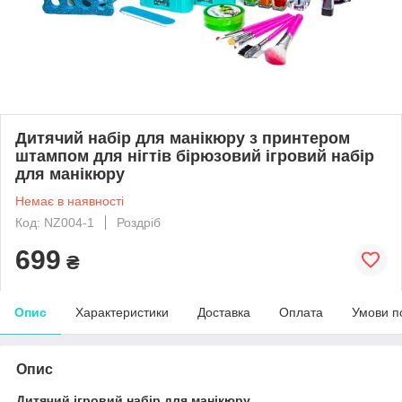
Дитячий набір для манікюру з принтером
штампом для нігтів бірюзовий ігровий набір
для манікюру
Немає в наявності
Код: NZ004-1
Роздріб
699
₴
Опис
Характеристики
Доставка
Оплата
Умови п
Опис
Дитячий ігровий набір для манікюру