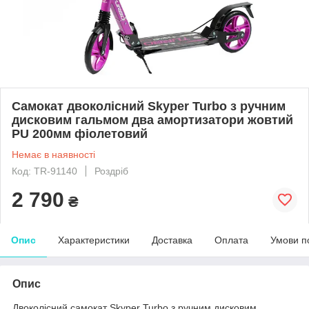
Самокат двоколісний Skyper Turbo з ручним
дисковим гальмом два амортизатори жовтий
PU 200мм фіолетовий
Немає в наявності
Код: TR-91140
Роздріб
2 790
₴
Опис
Характеристики
Доставка
Оплата
Умови п
Опис
Двоколісний самокат Skyper Turbo з ручним дисковим