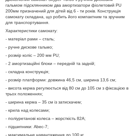
гальмом підсклянником два амортизатори фіолетовий PU
200мм призначений для дітей від 6 - ти років. Конструкція
самокату складана, що робить його компактним та зручним
для транспортування.
Характеристики самокату:
- матеріал рами – сталь;
- ручне дискове гальмо;
- розмір коліс – 200 мм PU;
- 2 амортизаційні блоки – передній та задній;
- складна конструкція;
- розмір платформи: довжина 46,5 см, ширина 13,6 см;
- висота керма регулюється від 80 см до 105 см з фіксацією в
трьох положеннях;
- ширина керма – 35 см із затискачем;
- крила над колесами;
- поліуретанові колеса – жорсткість 82А;
- підшипники: Abec-7;
- максимальне навантаження до 100 кг.