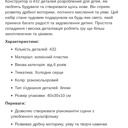
Конструктор із 432 деталей розроблений для дітей, які
люблять будувати та створювати щось нове. Він сприяє
розвитку дрібної моторики, логічного мислення та уяви. Цей
набір стане чудовим подарунком на будь-яке свято, який
принесе багато радості та задоволення дитині. Простота
складання і висока деталізація роблять гру ще більш
захоплюючою та цікавою.
Характеристики:
Кількість деталей: 432
Матеріал: коякісний пластик
Вікова категорія: від 6 років
Тематика: Холодне серце
Колір: різнокольоровий
Тип з'єднання деталей: блоки
Розмір упаковки: 40х30х10 см
Переваги:
Дозволяє створювати різноманітні сцени з
улюбленого мультфільму
Розвиває дрібну моторику, уяву та творчі навички