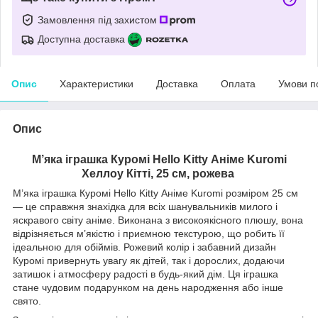
Замовлення під захистом
Доступна доставка
Опис
Характеристики
Доставка
Оплата
Умови п
Опис
М’яка іграшка Куромі Hello Kitty Аніме Kuromi
Хеллоу Кітті,
25
см, рожева
М’яка іграшка Куромі Hello Kitty Аніме Kuromi розміром 25 см
— це справжня знахідка для всіх шанувальників милого і
яскравого світу аніме. Виконана з високоякісного плюшу, вона
відрізняється м’якістю і приємною текстурою, що робить її
ідеальною для обіймів. Рожевий колір і забавний дизайн
Куромі привернуть увагу як дітей, так і дорослих, додаючи
затишок і атмосферу радості в будь-який дім. Ця іграшка
стане чудовим подарунком на день народження або інше
свято.