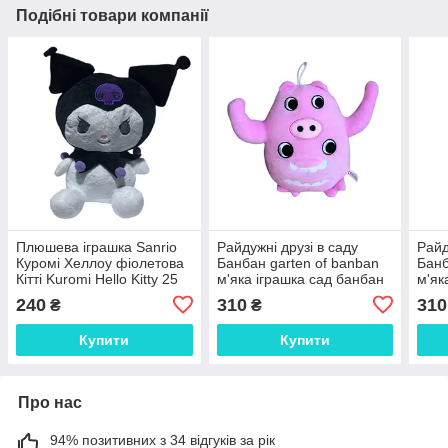
Подібні товари компанії
Плюшева іграшка Sanrio
Райдужні друзі в саду
Райд
Куромі Хеллоу фіолетова
Банбан garten of banban
Банб
Кітті Kuromi Hello Kitty 25
м'яка іграшка сад банбан
м'як
см
Шеф Пігстер рожевий 20
Шер
240
310
310
₴
₴
см
24 с
Купити
Купити
Про нас
94% позитивних з 34 відгуків за рік