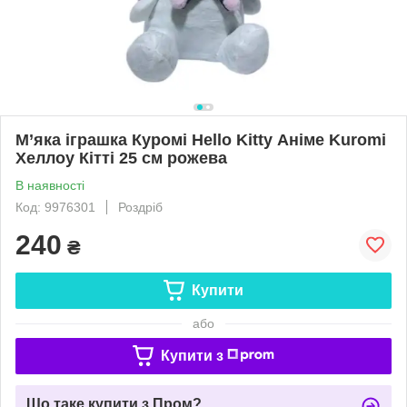
М’яка іграшка Куромі Hello Kitty Аніме Kuromi
Хеллоу Кітті 25 см рожева
В наявності
Код: 9976301
Роздріб
240
₴
Купити
або
Купити з
Що таке купити з Пром?