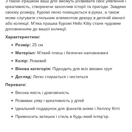
З такою іграшкою ваші діти зможуть розвивати своє уявлення і
креативність, створюючи захопливі історії та пригоди. Завдяки
своєму розміру, Куромі легко поміщається в руках, а також
може слугувати стильним елементом декору в дитячій кімнаті
або колекції. М’яка іграшка Куромі Hello Kitty стане чудовим
доповненням до вашої колекції.
Характеристики:
Розмір:
25 см
Матеріал:
М’який плюш і безпечні наповнювачі
Колір:
Рожевий
Вікова категорія:
Підходить для всіх вікових груп
Догляд:
Легко стирається і чиститься
Переваги:
Висока якість і довговічність
Розвиває уяву і креативність у дітей
Ідеальний подарунок для фанатів аніме і Хеллоу Кітті
Привносить затишок і стиль в будь-який інтер’єр.