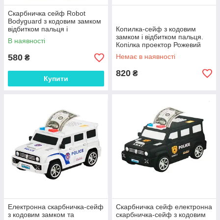
Скарбничка сейф Robot
Bodyguard з кодовим замком
відбитком пальця і
Копилка-сейф з кодовим
купюроприймачем рожевий
замком і відбитком пальця.
В наявності
Копілка проектор Рожевий
580
Немає в наявності
₴
820
₴
Купити
Електронна скарбничка-сейф
Скарбничка сейф електронна
з кодовим замком та
скарбничка-сейф з кодовим