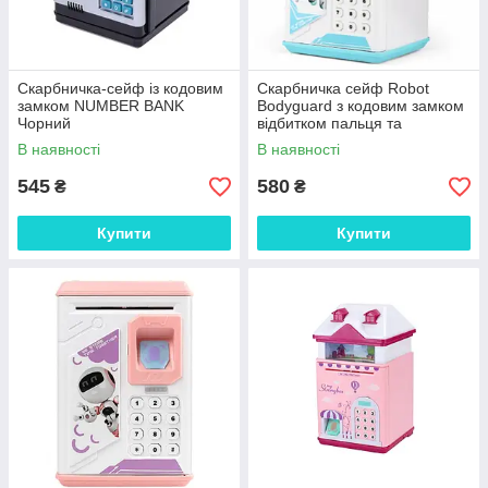
Скарбничка-сейф із кодовим
Скарбничка сейф Robot
замком NUMBER BANK
Bodyguard з кодовим замком
Чорний
відбитком пальця та
купюроприймачем бірюзовий
В наявності
В наявності
545
580
₴
₴
Купити
Купити