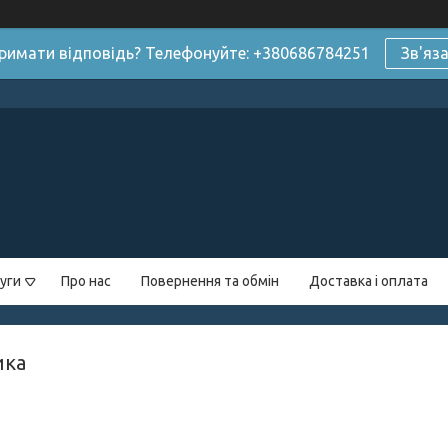
римати відповідь? Телефонуйте: +380686784251
Зв'яз
уги
Про нас
Повернення та обмін
Доставка і оплата
ика