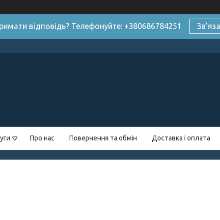
римати відповідь? Телефонуйте: +380686784251
Зв'яз
уги
Про нас
Повернення та обмін
Доставка і оплата